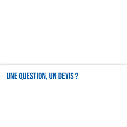
Une question, un devis ?
Nom
(Nécessaire)
Prénom
(Nécessaire)
Code
postal
(Nécessaire)
Ville
(Nécessaire)